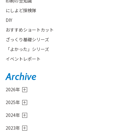
印刷の豆知識
にしよど探検隊
DIY
おすすめショートカット
ざっくり基礎シリーズ
「よかった」シリーズ
イベントレポート
Archive
2026年
8月
(1)
2025年
6月
(3)
12月
(2)
4月
(2)
2024年
11月
(3)
3月
(2)
12月
(4)
10月
(1)
1月
(1)
2023年
11月
(1)
9月
(1)
9月
(1)
10月
(3)
8月
(2)