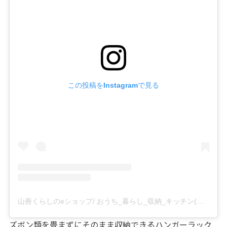
この投稿をInstagramで見る
山善くらしのeショップ/ おうち_暮らし_収納_キッチン(@yamazen_shop)がシェアした投稿
ズボン類を畳まずにそのまま収納できるハンガーラック