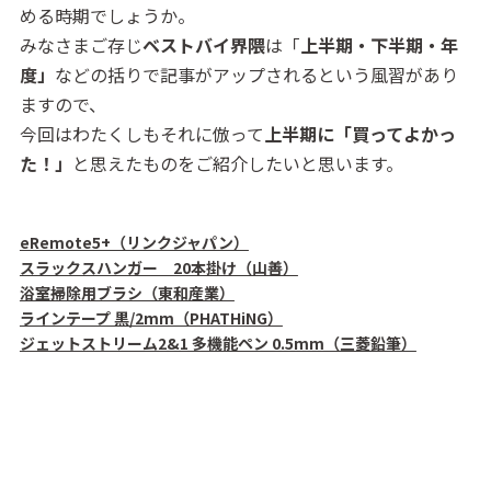
める時期でしょうか。
みなさまご存じ
ベストバイ界隈
は「
上半期・下半期・年
度」
などの括りで記事がアップされるという風習があり
ますので、
今回はわたくしもそれに倣って
上半期に「買ってよかっ
た！」
と思えたものをご紹介したいと思います。
eRemote5+（リンクジャパン）
スラックスハンガー 20本掛け（山善）
浴室掃除用ブラシ（東和産業）
ラインテープ 黒/2mm（PHATHiNG）
ジェットストリーム2&1 多機能ペン 0.5mm（三菱鉛筆）