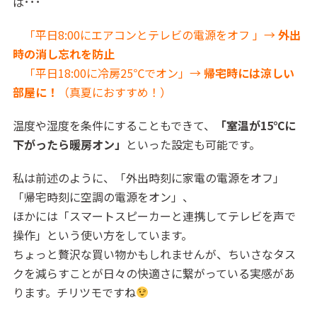
ば･･･
「平日8:00にエアコンとテレビの電源をオフ 」→
外出
時の消し忘れを防止
「平日18:00に冷房25℃でオン」→
帰宅時には涼しい
部屋に！
（真夏におすすめ！）
温度や湿度を条件にすることもできて、
「室温が15℃に
下がったら暖房オン」
といった設定も可能です。
私は前述のように、「外出時刻に家電の電源をオフ」
「帰宅時刻に空調の電源をオン」、
ほかには「スマートスピーカーと連携してテレビを声で
操作」という使い方をしています。
ちょっと贅沢な買い物かもしれませんが、ちいさなタス
クを減らすことが日々の快適さに繋がっている実感があ
ります。チリツモですね